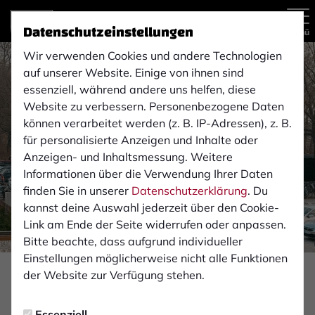
Datenschutzeinstellungen
Menü
Wir verwenden Cookies und andere Technologien
auf unserer Website. Einige von ihnen sind
essenziell, während andere uns helfen, diese
Website zu verbessern. Personenbezogene Daten
können verarbeitet werden (z. B. IP-Adressen), z. B.
für personalisierte Anzeigen und Inhalte oder
Anzeigen- und Inhaltsmessung. Weitere
Informationen über die Verwendung Ihrer Daten
finden Sie in unserer
Datenschutzerklärung
. Du
kannst deine Auswahl jederzeit über den Cookie-
Link am Ende der Seite widerrufen oder anpassen.
Bitte beachte, dass aufgrund individueller
Einstellungen möglicherweise nicht alle Funktionen
der Website zur Verfügung stehen.
PROFIS
Dienstag, 10.03.2026 15:25 Uhr
Essenziell