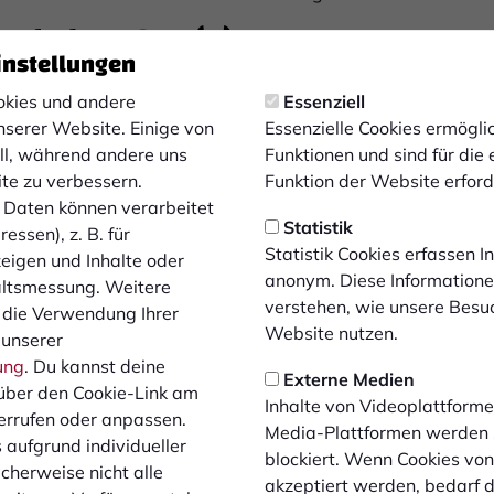
Paderborn 07 II (A)
instellungen
kies und andere
Essenziell
nserer Website. Einige von
Essenzielle Cookies ermögl
ell, während andere uns
Funktionen und sind für die
ite zu verbessern.
Funktion der Website erforde
Daten können verarbeitet
Statistik
essen), z. B. für
Statistik Cookies erfassen 
zeigen und Inhalte oder
anonym. Diese Informatione
Das Video wird erst nach dem Klick von YouTube geladen un
altsmessung. Weitere
verstehen, wie unsere Besu
espielt. Dazu baut dein Browser eine direkte Verbindung zu
 die Verwendung Ihrer
Website nutzen.
YouTube-Servern auf. Mehr Informationen kannst du unserer
 unserer
Datenschutzerklärung entnehmen.
ung
. Du kannst deine
Externe Medien
über den Cookie-Link am
Inhalte von Videoplattforme
Video laden
errufen oder anpassen.
Media-Plattformen werden
 aufgrund individueller
blockiert. Wenn Cookies vo
cherweise nicht alle
akzeptiert werden, bedarf de