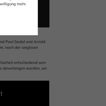
nwilligung mehr.
end Paul Seidel und Arnold
m, nach der sieglosen
Klarheit entscheidend sein
les abverlangen werden, um
t