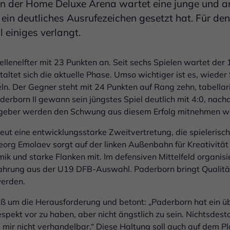
n der Home Deluxe Arena wartet eine junge und a
 ein deutliches Ausrufezeichen gesetzt hat. Für den 
l einiges verlangt.
ellenelfter mit 23 Punkten an. Seit sechs Spielen wartet der 
ltet sich die aktuelle Phase. Umso wichtiger ist es, wieder 
ln. Der Gegner steht mit 24 Punkten auf Rang zehn, tabellar
derborn II gewann sein jüngstes Spiel deutlich mit 4:0, nac
tgeber werden den Schwung aus diesem Erfolg mitnehmen wo
eut eine entwicklungsstarke Zweitvertretung, die spielerisch
org Emolaev sorgt auf der linken Außenbahn für Kreativität 
k und starke Flanken mit. Im defensiven Mittelfeld organisie
ahrung aus der U19 DFB-Auswahl. Paderborn bringt Qualitä
werden.
ß um die Herausforderung und betont: „Paderborn hat ein 
spekt vor zu haben, aber nicht ängstlich zu sein. Nichtsdestot
bei mir nicht verhandelbar.“ Diese Haltung soll auch auf dem P