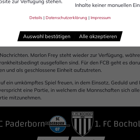
site zur Verfügung stehen.
Inhalte keiner manuellen Ei
Details
|
Datenschutzerklärung
|
Impressum
Auswahl bestätigen
Alle akzeptieren
 Nachrichten. Marlon Frey steht wieder zur Verfügung, währ
ankheitsbedingt ausgefallen sind. Für den FCB geht es daru
en und als geschlossene Einheit aufzutreten.
uf ein umkämpftes Spiel freuen, in dem Einsatz, Geduld und 
erspricht eine Partie, in welchem die Mannschaften sich al
rtie mitzunehmen.
C Paderborn
1. FC Bochol