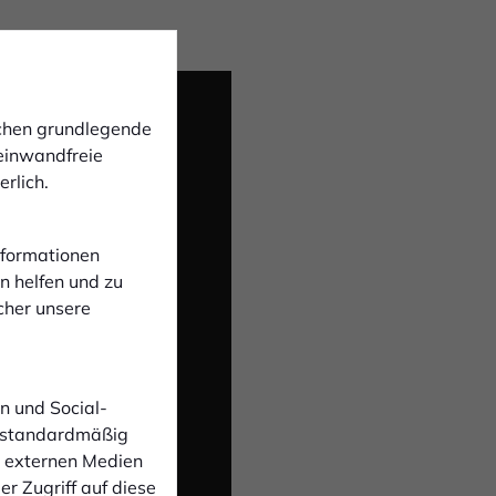
ichen grundlegende
 einwandfreie
rlich.
Informationen
n helfen und zu
d
cher unsere
 den
n und Social-
 standardmäßig
n externen Medien
r Zugriff auf diese