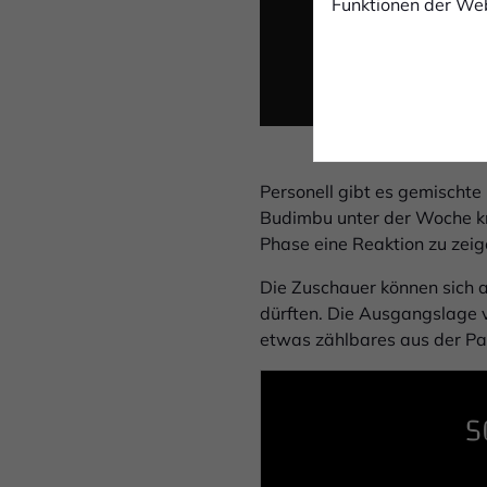
Funktionen der Web
Personell gibt es gemischte
Budimbu unter der Woche kr
Phase eine Reaktion zu zeig
Die Zuschauer können sich a
dürften. Die Ausgangslage v
etwas zählbares aus der Pa
S