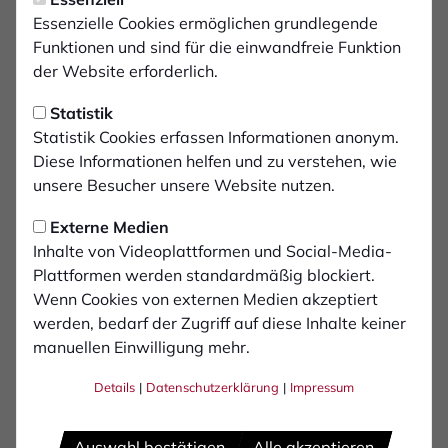
Freitag, 19.09.2025 16:36 Uhr
|
Daniel Oenning
Sportfreunde aus Lotte am
Essenzielle Cookies ermöglichen grundlegende
Funktionen und sind für die einwandfreie Funktion
Samstag zu Gast
der Website erforderlich.
Statistik
Nach dem jüngsten Heimspiel gegen die
Statistik Cookies erfassen Informationen anonym.
Sportfreunde Siegen und dem Punktgewinn
Diese Informationen helfen und zu verstehen, wie
am Dienstagabend bei Fortuna Köln geht es
unsere Besucher unsere Website nutzen.
für den 1. FC Bocholt am neunten Spieltag der
Regionalliga West mit einer Partie vor
Externe Medien
Inhalte von Videoplattformen und Social-Media-
heimischer Kulisse weiter, zu Gast im
Plattformen werden standardmäßig blockiert.
praemium-Park am Hünting sind dann die
Wenn Cookies von externen Medien akzeptiert
Sportfreunde Lotte um Cheftrainer Fabian
werden, bedarf der Zugriff auf diese Inhalte keiner
Lübbers.
manuellen Einwilligung mehr.
Details
|
Datenschutzerklärung
|
Impressum
Der Club vom bekannten Autobahnkreuz spielt bislang
eine solide Saison und platziert sich aktuell mit zwölf
Punkten auf dem achten Tabellenplatz. In den
Auswahl bestätigen
Alle akzeptieren