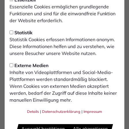
Samstag, 10.05.2025 16:20 Uhr
|
Daniel Oenning
1. FC Bocholt verabschiedet
Essenzielle Cookies ermöglichen grundlegende
Funktionen und sind für die einwandfreie Funktion
sich mit drei Punkten
der Website erforderlich.
Statistik
Das letzte Heimspiel in der laufenden Saison
Statistik Cookies erfassen Informationen anonym.
in der Regionalliga West konnte der 1.FC
Diese Informationen helfen und zu verstehen, wie
Bocholt erfolgreich gestalten und sich mit
unsere Besucher unsere Website nutzen.
einem 3:1 (1:0)-Sieg über Eintracht Hohkeppel
mit drei Punkten von den Fans am Bocholter
Externe Medien
Inhalte von Videoplattformen und Social-Media-
Hünting verabschieden. Angreifer Cedric
Plattformen werden standardmäßig blockiert.
Euschen erzielte seine Saisontore elf und zwölf
Wenn Cookies von externen Medien akzeptiert
(15./79) ,Celal Aydogan sattelte kurz vor
werden, bedarf der Zugriff auf diese Inhalte keiner
Spielende das 3:1 drauf (87.)
manuellen Einwilligung mehr.
Details
|
Datenschutzerklärung
|
Impressum
Schorch und sein Trainerteam änderten die
Startaufstellung gegenüber dem 2:1-Auswärtssieg bei
Rot-Weiß Oberhausen in der Vorwoche auf zwei
Auswahl bestätigen
Alle akzeptieren