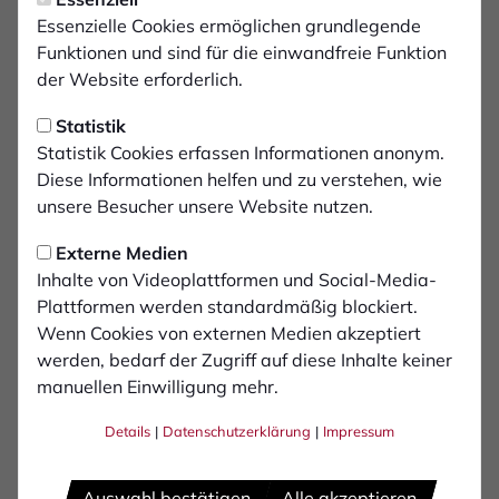
Erfolgreiche
Essenzielle Cookies ermöglichen grundlegende
Nachwuchsversammlung
Funktionen und sind für die einwandfreie Funktion
der Website erforderlich.
Am vergangenen Donnerstag fand die erste
Statistik
Nachwuchsversammlung statt, in der
Statistik Cookies erfassen Informationen anonym.
wichtige Weichenstellungen für die Zukunft
Diese Informationen helfen und zu verstehen, wie
des Vereins getroffen wurden. Entscheidende
unsere Besucher unsere Website nutzen.
Beschlüsse wurden gefasst, die neuen
Externe Medien
Personalien in ihren Funktionen gewählt und
Inhalte von Videoplattformen und Social-Media-
umfangreiche Konzepte vorgestellt.
Plattformen werden standardmäßig blockiert.
Wenn Cookies von externen Medien akzeptiert
werden, bedarf der Zugriff auf diese Inhalte keiner
Eine der bedeutendsten Änderungen war die
manuellen Einwilligung mehr.
Umwandlung der Jugendordnung in eine
Nachwuchsordnung. Dieser Schritt wurde einstimmig
Details
|
Datenschutzerklärung
|
Impressum
und ohne Gegenstimme von den Teilnehmern und
zahlreich erschienenen Spielern unterstützt. Diese
Neustrukturierung legt den Grundstein für eine
Auswahl bestätigen
Alle akzeptieren