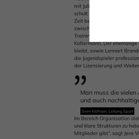
mit Julian Kalter ein neues
schult auch die Trainer im 
Zeit beim FC Schalke 04 ver
zwischen beiden Abteilunge
Trainingseinheiten für die 
Koltermann. Der ehemalige Pr
bleibt, sowie Lennart Bran
die Jugendspieler professio
der Lizensierung und Weiterb
Man muss die vielen 
und auch nachhaltige
Sven Klahsen, Leitung Sport
Im Bereich Organisation ste
und klare Strukturen zu hab
Mitglieder gibt”, sagt Jens 