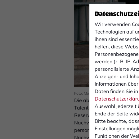
Datenschutze
Wir verwenden Coo
Technologien auf u
ihnen sind essenzi
helfen, diese Webs
Personenbezogene 
werden (z. B. IP-Adr
personalisierte An
Anzeigen- und Inh
Informationen über
Daten finden Sie in
Foto: Monika Gajdzik
Datenschutzerklär
Die ab der neuen Saison von 
Auswahl jederzeit 
Talenten eine Möglichkeit ge
Ende der Seite wid
Reserve als U23-Team beste
Bitte beachte, dass
Nachwuchszentrum gekoppelt
Einstellungen mögli
personelle Neuausrichtung s
Funktionen der Web
Nachwuchs- und Seniorenfuß