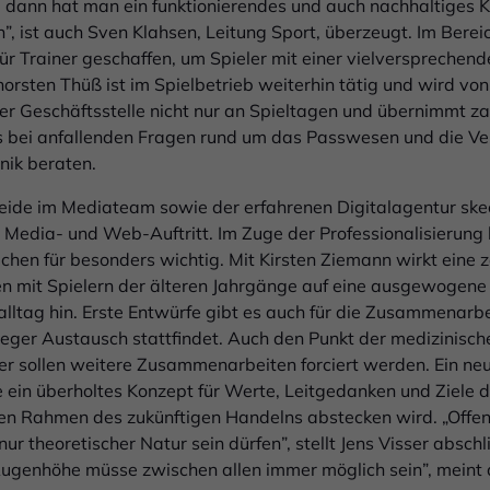
en, dann hat man ein funktionierendes und auch nachhaltiges 
”, ist auch Sven Klahsen, Leitung Sport, überzeugt. Im Berei
ür Trainer geschaffen, um Spieler mit einer vielversprechen
horsten Thüß ist im Spielbetrieb weiterhin tätig und wird vo
 der Geschäftsstelle nicht nur an Spieltagen und übernimmt z
 bei anfallenden Fragen rund um das Passwesen und die Ve
nik beraten.
weide im Mediateam sowie der erfahrenen Digitalagentur ske
ial Media- und Web-Auftritt. Im Zuge der Professionalisierun
chen für besonders wichtig. Mit Kirsten Ziemann wirkt eine ze
n mit Spielern der älteren Jahrgänge auf eine ausgewogene
lalltag hin. Erste Entwürfe gibt es auch für die Zusammenarb
 reger Austausch stattfindet. Auch den Punkt der medizinisc
 hier sollen weitere Zusammenarbeiten forciert werden. Ein 
 ein überholtes Konzept für Werte, Leitgedanken und Ziele 
n Rahmen des zukünftigen Handelns abstecken wird. „Offen
nur theoretischer Natur sein dürfen”, stellt Jens Visser abschl
ugenhöhe müsse zwischen allen immer möglich sein”, meint 