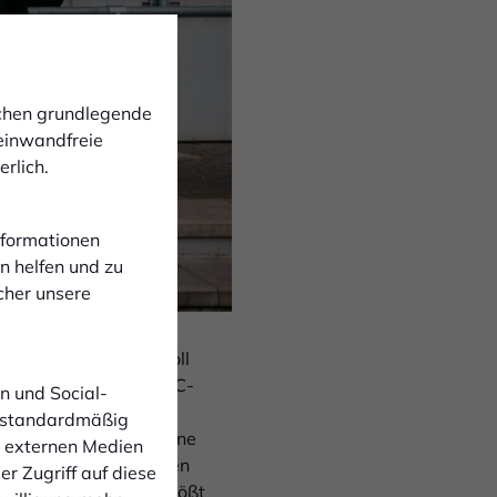
ichen grundlegende
 einwandfreie
rlich.
Informationen
n helfen und zu
cher unsere
Kreisliga A spielt, soll
ttelfristig soll die FC-
n und Social-
altig an das
 standardmäßig
, findet auch hier eine
n externen Medien
 Schnittstelle zwischen
r Zugriff auf diese
unktion übernimmt, stößt