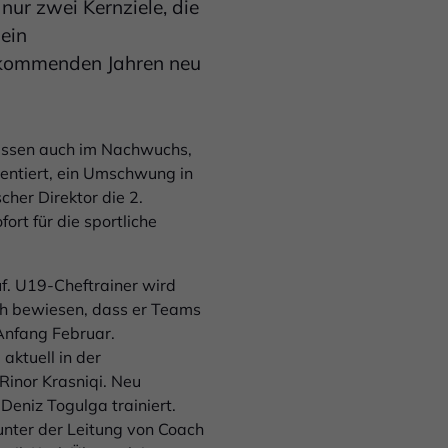
nur zwei Kernziele, die
ein
 kommenden Jahren neu
ulissen auch im Nachwuchs,
ientiert, ein Umschwung in
cher Direktor die 2.
rt für die sportliche
uf. U19-Cheftrainer wird
ach bewiesen, dass er Teams
 Anfang Februar.
aktuell in der
Rinor Krasniqi. Neu
eniz Togulga trainiert.
unter der Leitung von Coach