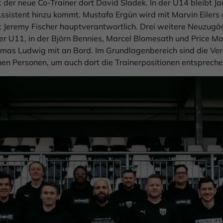
t der neue Co-Trainer dort David Sladek. In der U14 bleibt Ja
Assistent hinzu kommt. Mustafa Ergün wird mit Marvin Eiler
ist Jeremy Fischer hauptverantwortlich. Drei weitere Neuzug
der U11, in der Björn Bennies, Marcel Blomesath und Price Mo
omas Ludwig mit an Bord. Im Grundlagenbereich sind die Ver
en Personen, um auch dort die Trainerpositionen entsprech