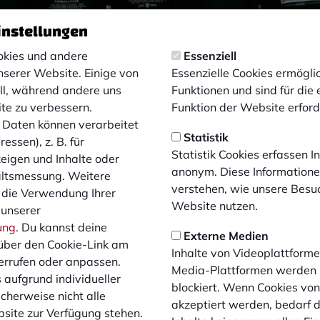
instellungen
kies und andere
Essenziell
nserer Website. Einige von
Essenzielle Cookies ermögl
ell, während andere uns
Funktionen und sind für die
ite zu verbessern.
Funktion der Website erforde
Daten können verarbeitet
Statistik
essen), z. B. für
Statistik Cookies erfassen 
zeigen und Inhalte oder
anonym. Diese Informatione
altsmessung. Weitere
verstehen, wie unsere Besu
 die Verwendung Ihrer
Website nutzen.
 unserer
ung
. Du kannst deine
Nikolay Gloutchev trainierte 2. Mannschaft, die aktuell in der 
Externe Medien
über den Cookie-Link am
ben, behutsam an den Profifußball herangeführt zu werden. Mi
Inhalte von Videoplattforme
errufen oder anpassen.
hend aus eigenen Jugendtalenten etabliert und somit nachh
Media-Plattformen werden
 aufgrund individueller
 werden. Mit Gloutchev, bisher Trainer des Hamminkelner SV
blockiert. Wenn Cookies vo
cherweise nicht alle
tatt. Zwei neue Jugendkoordinatoren sorgen für eine weitere
akzeptiert werden, bedarf de
site zur Verfügung stehen.
ball. Während David Sladek im Grundlagenbereich diese F