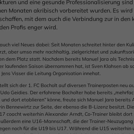
kturen und eine gesunde Professionalisierung sind 
en Monaten akribisch vorbereitet wurden. Es wird 
haffen, mit dem auch die Verbindung zur in den
en Profis enger wird.
d auch viel Neues dabei: Seit Monaten schreitet hinter den K
zt, aber umso mehr nachhaltig, zielgerichtet und zukunftsor
en dem Platz statt. Nachdem bereits Manuel Jara als Technis
r laufenden Saison übernommen hat, ist Sven Klahsen ab sofo
Jens Visser die Leitung Organisation innehat.
tellt sich der 1. FC Bocholt auf diversen Trainerposten neu a
r Udo Geidies. Der erfahrene Bocholter habe bereits „mehrf
n und dort etablieren” könne, freute sich Manuel Jara bereits
n Bennewirtz zur Seite, der ebenso die B-Lizenz besitzt. Die 
17 coacht weiterhin Alexander Arndt, Co-Trainer bleibt dort 
ßerdem eine U16-Mannschaft, die der Trainer-Neuzugang D
egen noch für die U19 bis U17. Während die U15 weiterhin 