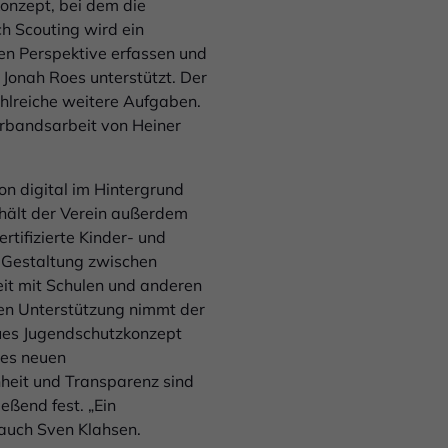
Konzept, bei dem die
ch Scouting wird ein
den Perspektive erfassen und
n Jonah Roes unterstützt. Der
ahlreiche weitere Aufgaben.
rbandsarbeit von Heiner
on digital im Hintergrund
g hält der Verein außerdem
rtifizierte Kinder- und
 Gestaltung zwischen
eit mit Schulen und anderen
hen Unterstützung nimmt der
neues Jugendschutzkonzept
des neuen
heit und Transparenz sind
ießend fest. „Ein
auch Sven Klahsen.