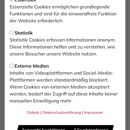
Ausblick: Bocholter Jugend-
Essenzielle Cookies ermöglichen grundlegende
Hallenstadtmeisterschaften
Funktionen und sind für die einwandfreie Funktion
der Website erforderlich.
2024
Statistik
Die Bocholter Stadtmeisterschaften im
Statistik Cookies erfassen Informationen anonym.
Diese Informationen helfen und zu verstehen, wie
Jugend-Hallenfußball stehen vor der Tür, und
unsere Besucher unsere Website nutzen.
die Vorfreude im Lager des 1. FC Bocholt ist
greifbar. Immerhin gibt es einige Titel zu
Externe Medien
verteidigen, was den Ansporn nicht mindert.
Inhalte von Videoplattformen und Social-Media-
Plattformen werden standardmäßig blockiert.
Ein Ausblick auf die Turnierserie. In der
Wenn Cookies von externen Medien akzeptiert
Euregio-Sporthalle rollt vom 27. bis 30.
werden, bedarf der Zugriff auf diese Inhalte keiner
Dezember wieder der Ball.
manuellen Einwilligung mehr.
Details
|
Datenschutzerklärung
|
Impressum
Das Team der U17 unter der Regie von Trainer Alex
Arndt lieferte im letzten Jahr eine regelrechte Show ab,
als sie sich den Titel des Stadtmeisters sicherten. Mit
Auswahl bestätigen
Alle akzeptieren