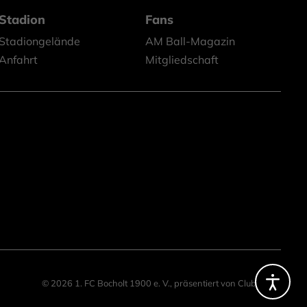
Stadion
Fans
Stadiongelände
AM Ball-Magazin
Anfahrt
Mitgliedschaft
© 2026 1. FC Bocholt 1900 e. V.,
präsentiert von
ClubShare