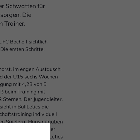
er Schwatten für
sorgen. Die
n Trainer.
1.FC Bocholt sichtlich
Die ersten Schritte:
nhorst, im engen Austausch:
und der U15 sechs Wochen
agung mit 4,28 von 5
aß beim Training mit
 Sternen. Der Jugendleiter,
ieht in BallLetics die
haftstraining individuell
den Spielern „Hausaufgaben
erbessern kann und wo er
tausch zwischen BallLetics