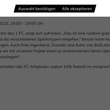
2023, 18:00 - 19:00 Uhr
Auswahl bestätigen
Alle akzeptieren
2023, 18:00 - 19:00 Uhr
2023, 18:00 – 19:00 Uhr
iter des 1.FC, zeigt sich zufrieden: „Das ist eine rundum gut
 und die verschiedenen Spielertypen eingehen.“ Besser kann 
ngen. Auch Felix Ingenhorst, Gründer und Autor von BallLetics
ass wir mit unserem Projekt einen so ambitionierten Verein ü
szulegen!“.
erhalten alle FC-Mitglieder zudem 10% Rabatt im entsprec