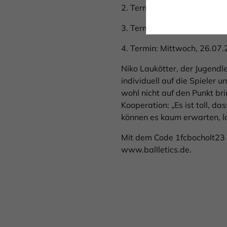
2. Termin: Mittwoch, 12.07.
3. Termin: Mittwoch, 19.07.
4. Termin: Mittwoch, 26.07.
Niko Laukötter, der Jugendle
individuell auf die Spieler
wohl nicht auf den Punkt bri
Kooperation: „Es ist toll, d
können es kaum erwarten, lo
Mit dem Code
1fcbocholt23
www.ballletics.de.