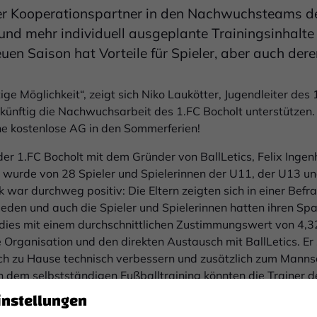
uer Kooperationspartner in den Nachwuchsteams d
nd mehr individuell ausgeplante Trainingsinhalte 
n Saison hat Vorteile für Spieler, aber auch dere
ige Möglichkeit“, zeigt sich Niko Laukötter, Jugendleiter des 
ukünftig die Nachwuchsarbeit des 1.FC Bocholt unterstützen. 
ne kostenlose AG in den Sommerferien!
der 1.FC Bocholt mit dem Gründer von BallLetics, Felix Inge
 wurde von 28 Spieler und Spielerinnen der U11, der U13 
 war durchweg positiv: Die Eltern zeigten sich in einer Befr
ieden und auch die Spieler und Spielerinnen hatten ihren Sp
 dies mit einem durchschnittlichen Zustimmungswert von 4,32
e Organisation und den direkten Austausch mit BallLetics. Er s
ich zu Hause technisch verbessern und zusätzlich zum Mannsc
dem selbstständigen Fußballtraining könnten die Trainer 
bliebe, „individuell auf den Spieler zu gucken, wo er sich v
instellungen
ufgrund der vielversprechenden Möglichkeiten wurde der Aus