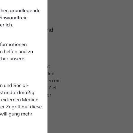
ichen grundlegende
 einwandfreie
rlich.
bessern kann [...] und
Informationen
n helfen und zu
cher unsere
erinnen die Möglichkeit
 der optimale Rahmen, den
Spieler und Spielerinnen mit
n und Social-
 Felix Ingenhorst das Ziel
 standardmäßig
den. Eine Anmeldung per
n externen Medien
r Zugriff auf diese
nwilligung mehr.