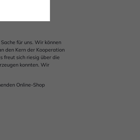
e Sache für uns. Wir können
man den Kern der Kooperation
 freut sich riesig über die
berzeugen konnten. Wir
henden Online-Shop