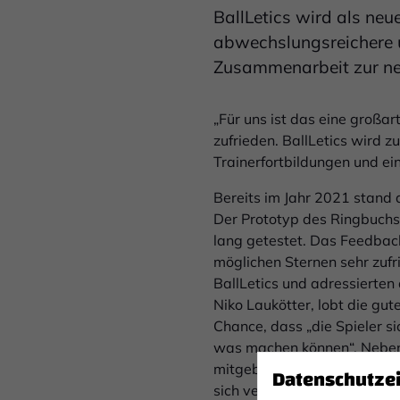
BallLetics wird als ne
abwechslungsreichere u
Zusammenarbeit zur neue
„Für uns ist das eine großart
zufrieden. BallLetics wird z
Trainerfortbildungen und ei
Bereits im Jahr 2021 stand 
Der Prototyp des Ringbuchs
lang getestet. Das Feedback
möglichen Sternen sehr zufr
BallLetics und adressierten
Niko Laukötter, lobt die gut
Chance, dass „die Spieler s
was machen können“. Neben 
mitgeben“, sodass mehr Zeit 
Datenschutze
sich verbessern möchte.“ A