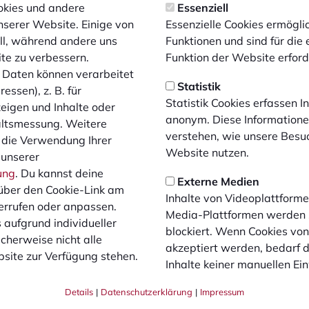
kies und andere
Essenziell
C Bocholt weiter intensiviert.
nserer Website. Einige von
Essenzielle Cookies ermögl
ell, während andere uns
Funktionen und sind für die
ite zu verbessern.
Funktion der Website erforde
ndividuell auf den Spieler zu gucken, wo er sich ver
Daten können verarbeitet
Statistik
essen), z. B. für
Statistik Cookies erfassen 
zeigen und Inhalte oder
allLetics
anonym. Diese Informatione
altsmessung. Weitere
Spieler und Spielerinnen in den Sommerferien
verstehen, wie unsere Besu
 die Verwendung Ihrer
Website nutzen.
ien geplant und soll einmal pro Woche den Spieler und Spiel
 unserer
hen zu verbessern und neue Tricks dazuzulernen. „Die AG ist
ung
. Du kannst deine
Externe Medien
 unsere Inhalte näher zu bringen. Wir freuen uns, dass die 
über den Cookie-Link am
Inhalte von Videoplattforme
n erlernen können. Es soll uns allen Spaß machen“, skizziert
errufen oder anpassen.
Media-Plattformen werden
 Spieler und Spielerinnen des 1.FC Bocholts herzlich eingela
 aufgrund individueller
blockiert. Wenn Cookies vo
de wird erwünscht.
cherweise nicht alle
akzeptiert werden, bedarf de
site zur Verfügung stehen.
Inhalte keiner manuellen Ei
de des 1.FC Bocholts zu folgenden Terminen statt:
2023, 18:00 - 19:00 Uhr
Details
|
Datenschutzerklärung
|
Impressum