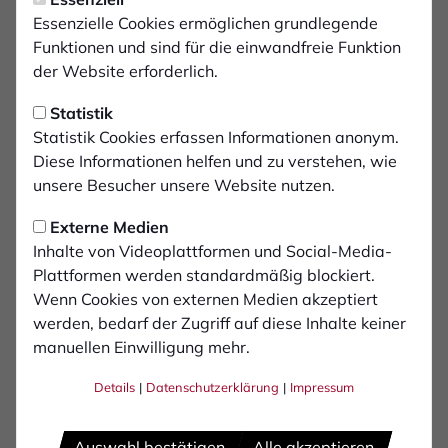
U17 steigt in die
Essenzielle Cookies ermöglichen grundlegende
Niederrheinliga auf
Funktionen und sind für die einwandfreie Funktion
der Website erforderlich.
Der 1. FC Bocholt ist nach sieben Jahren
Statistik
wieder in der B-Junioren-Niederrheinliga
Statistik Cookies erfassen Informationen anonym.
vertreten. Nach einer überzeugenden
Diese Informationen helfen und zu verstehen, wie
Vorstellung in der abgelaufenen Spielzeit
unsere Besucher unsere Website nutzen.
schaffte die U17 mit zwei Siegen am
Externe Medien
Wochenende den Aufstieg in die zweithöchste
Inhalte von Videoplattformen und Social-Media-
Spieklasse. Zwei Kantersiege und eine
Plattformen werden standardmäßig blockiert.
kämpferische Leistung in Klosterhardt
Wenn Cookies von externen Medien akzeptiert
verhalfen dabei zum Erfolg.
werden, bedarf der Zugriff auf diese Inhalte keiner
manuellen Einwilligung mehr.
Im Vorfeld hatte sich Coach Alexander Arndt über die
Details
|
Datenschutzerklärung
|
Impressum
Auslosung gefreut. „Das werden intensive, aber
definitiv machbare Spiele”, hatte er noch angekündigt,
Auswahl bestätigen
Alle akzeptieren