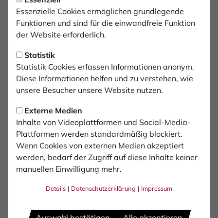
Physiotherapie als weitere
Essenzielle Cookies ermöglichen grundlegende
medizinische Betreuung
Funktionen und sind für die einwandfreie Funktion
der Website erforderlich.
Nach der erfolgreich abgeschlossenen
Statistik
Kooperation mit dem Facharzt für Orthopädie
Statistik Cookies erfassen Informationen anonym.
und Unfallchirurgie, Ufuk Türker, erweitert das
Diese Informationen helfen und zu verstehen, wie
Nachwuchszentrum des 1.FC Bocholt die
unsere Besucher unsere Website nutzen.
medizinische Abteilung.
Externe Medien
Inhalte von Videoplattformen und Social-Media-
Ab sofort findet eine Zusammenarbeit mit den
Plattformen werden standardmäßig blockiert.
Physiotherapeutinnen Lena Visser und Laura Schluse
Wenn Cookies von externen Medien akzeptiert
statt. Beide werden in enger Absprache mit Ufuk Türker
werden, bedarf der Zugriff auf diese Inhalte keiner
dafür sorgen, dass - neben der medizinische Betreuung
manuellen Einwilligung mehr.
für die Spieler - auch die Heranführung einzelner Spieler
Details
|
Datenschutzerklärung
|
Impressum
nach einer Verletzung an das Mannschaftstraining
deutlich verbessert wird.
Auswahl bestätigen
Alle akzeptieren