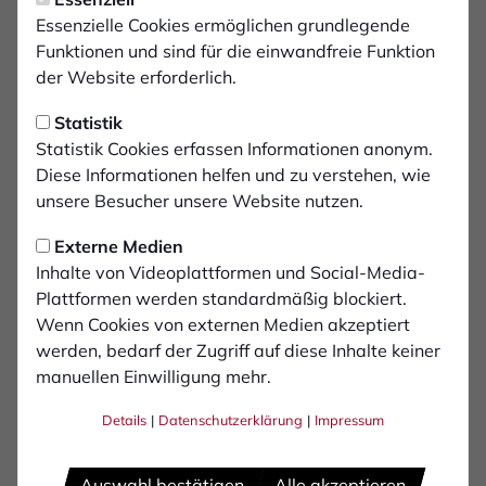
Auch Möllmann verlängert
Essenzielle Cookies ermöglichen grundlegende
beim 1. FC
Funktionen und sind für die einwandfreie Funktion
der Website erforderlich.
Im Sommer 2017 wechselte Niklas Möllmann vom A-
Statistik
Jugend-Bundesligisten Preußen Münster an den
Statistik Cookies erfassen Informationen anonym.
Hünting und hat sich sofort gut eingefunden. Mit 34
Diese Informationen helfen und zu verstehen, wie
Spielen gehörte er in seiner ersten Senioren-Saison
unsere Besucher unsere Website nutzen.
sogar zu einem der Dauerbrenner der Mannschaft.
Insgesamt bestritt Möllmann bisher 88 Spiele für den 1.
Externe Medien
FC Bocholt, schoss dabei 15 Tore und konnte 17 Tore
Inhalte von Videoplattformen und Social-Media-
vorbereiten.
Plattformen werden standardmäßig blockiert.
Wenn Cookies von externen Medien akzeptiert
Möllmann selbst freut sich sehr darüber, weiter
werden, bedarf der Zugriff auf diese Inhalte keiner
Bestandteil des Teams zu sein. Zudem hofft er, „dass
manuellen Einwilligung mehr.
die neue Saison planmäßig starten wird.“
Details
|
Datenschutzerklärung
|
Impressum
Für den neuen Trainer Jan Winking ist Möllmann ein
wichtiger Spieler, der sich immer in den Dienst der
Mannschaft stellt. Er sagt: „Niklas passt mit seinem
Auswahl bestätigen
Alle akzeptieren