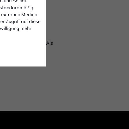
n und Social-
 Ort.
 standardmäßig
n externen Medien
r Zugriff auf diese
nwilligung mehr.
2,0 Meter
kl. einem Satz
Zaunfahnen und BannerAls
 Mike Hebing.