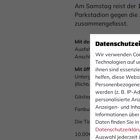
Am Samstag reist der 1
Parkstadion gegen die 
zusammengefasst.
Datenschutze
Mit dem Auto
gelangen Besu
Ausfahrten 16 (Gelsenkirch
Wir verwenden Coo
Anschlussstellen der Beschi
Technologien auf u
Mit öffentlichen Verkehrsmi
ihnen sind essenzi
Untergeschoss des Bahnhofs
helfen, diese Webs
(Richtung GE-Buer) können S
Personenbezogene 
werden (z. B. IP-Adr
Gästeparkplatz für Busse u
personalisierte An
Anzeigen- und Inh
Fanbusse werden von den Fa
Informationen über
Die Ticketpreise für das Spi
Daten finden Sie in
Datenschutzerklär
10,00€ Vollzahler5,00€ Erm
Auswahl jederzeit 