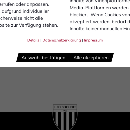
Inhalte von Videoplattforme
errufen oder anpassen.
 um 13 Uhr. Der Ticketverkauf erfolgt über die Tageskasse vor
Media-Plattformen werden
 aufgrund individueller
blockiert. Wenn Cookies vo
ch vorheriger Anmeldung erlaubt:
cherweise nicht alle
akzeptiert werden, bedarf de
site zur Verfügung stehen.
Inhalte keiner manuellen Ei
,0 Meter Stocklänge mit Plastik-LeerrohrSchwenkfahnen ab 
in Satz ErsatzakkusTrommeln, unten offen oder einsehbar in
Details
|
Datenschutzerklärung
|
Impressum
ppelhalter bis 2,0 Meter Stocklänge mit Plastik-Leerrohr
or Ort sind die beiden Fanbeauftragten Marco Schneider und
Auswahl bestätigen
Alle akzeptieren