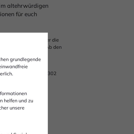
 im altehrwürdigen
ionen für euch
ten) der A2 sowie über die
 zum Vereinsgelände. Ab den
ichen grundlegende
aßenbahn. Im ersten
 einwandfreie
ahnhof. Mit der Linie 302
rlich.
hren.
Gelsenkirchen
Informationen
n helfen und zu
lsenkirchen fahren.
cher unsere