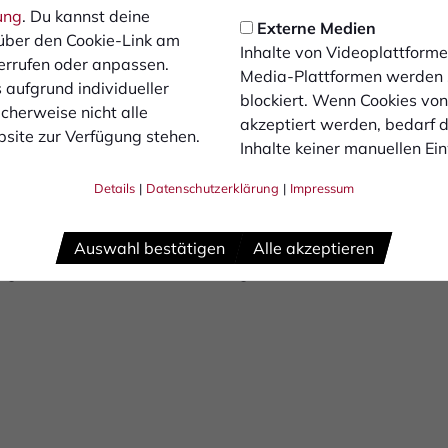
2€Ermäßigt 9€
ung
. Du kannst deine
Externe Medien
über den Cookie-Link am
ck nicht vorhanden.
Inhalte von Videoplattforme
errufen oder anpassen.
Media-Plattformen werden
ch vorheriger Anmeldung erlaubt:
 aufgrund individueller
blockiert. Wenn Cookies vo
cherweise nicht alle
,0 Meter Stocklänge mit Plastik-LeerrohrSchwenkfahnen ab 
akzeptiert werden, bedarf de
site zur Verfügung stehen.
in Satz ErsatzakkusTrommeln, unten offen oder einsehbar in
Inhalte keiner manuellen Ei
ppelhalter bis 2,0 Meter Stocklänge mit Plastik-LeerrohrZ
Details
|
Datenschutzerklärung
|
Impressum
wei Aufeinandertreffen: In der Liga gab es ein 4:0 am Hünti
Auswahl bestätigen
Alle akzeptieren
iege4 Unentschieden13 Niederlagen31:43 Tore