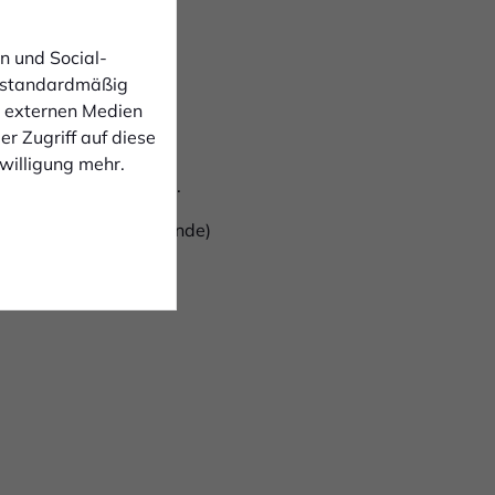
n und Social-
 standardmäßig
n externen Medien
2,0 Meter
r Zugriff auf diese
kl. einem Satz
nwilligung mehr.
aunfahnen und Banner.
ng und im Pokal (2. Runde)