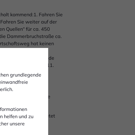
cholt kommend:1. Fahren Sie
 Fahren Sie weiter auf der
en Quellen“ für ca. 450
 die Dammerbruchstraße ca.
irtschaftsweg hat keinen
äche an unserem
tschaftsweg bis zum Ende
maßen gekennzeichnet.11.
g aus.
ichen grundlegende
 einwandfreie
aelen
rlich.
s Bocholt oder Brigade
Informationen
zplatztribüne und bietet
n helfen und zu
ich).
cher unsere