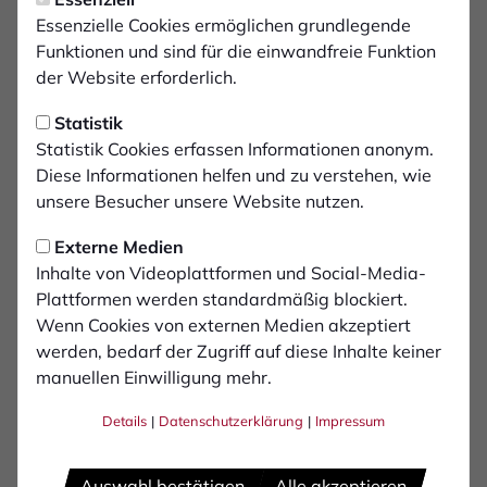
Tickets und Infos zum
Essenzielle Cookies ermöglichen grundlegende
Heimspiel gegen den SV
Funktionen und sind für die einwandfreie Funktion
der Website erforderlich.
Lippstadt
Statistik
Der Ticket-Vorverkauf für das kommende
Statistik Cookies erfassen Informationen anonym.
Diese Informationen helfen und zu verstehen, wie
Heimspiel in der Gigaset-Arena gegen den SV
unsere Besucher unsere Website nutzen.
Lippstadt (Sa, 22.10. um 14:00 Uhr) hat
begonnen. Auf der Geschäftsstelle gibt es drei
Externe Medien
Vorverkaufstermine.
Inhalte von Videoplattformen und Social-Media-
Plattformen werden standardmäßig blockiert.
Wenn Cookies von externen Medien akzeptiert
Online sind die Karten bereits verfügbar über den
werden, bedarf der Zugriff auf diese Inhalte keiner
Ticket-Shop, ab Mittwoch können zusätzlich Karten in
manuellen Einwilligung mehr.
der Geschäftsstelle, Am Hünting 19, erworben werden.
Die Geschäftsstelle hat an folgenden Tagen geöffnet:
Details
|
Datenschutzerklärung
|
Impressum
Mittwoch, den 19.10.2022 von 18-20 UhrDonnerstag,
den 20.10.2022 von 10-12 UhrFreitag, den 21.10.2022
Auswahl bestätigen
Alle akzeptieren