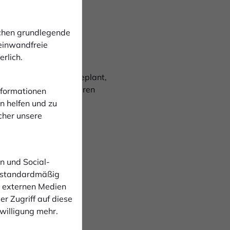
stadion beim SV
ie Anreise zum
ichen grundlegende
 einwandfreie
rlich.
0:00 Uhr am Hünting geplant,
kühlte Getränke zu fairen
Informationen
n helfen und zu
cher unsere
n und Social-
cht von Fans blockiert
 standardmäßig
Gebühr von 10€ bei
n externen Medien
 an
r Zugriff auf diese
nwilligung mehr.