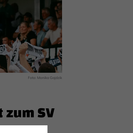
Foto: Monika Gajdzik
t zum SV