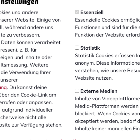
instellungen
use gastiert der 1. FC Bocholt im Häcker Wiehen
kies und andere
Essenziell
ermöglicht seinen Anhängern erneut die kostenfre
nserer Website. Einige von
Essenzielle Cookies ermögl
ell, während andere uns
Funktionen und sind für die
ite zu verbessern.
Funktion der Website erforde
Daten können verarbeitet
mstag, den 18. Oktober um 14:00 Uhr. Die Abfahrt ist für 1
Statistik
essen), z. B. für
 16:30 Uhr aus Rödinghausen. An Bord erwarten die Fans ge
Statistik Cookies erfassen 
zeigen und Inhalte oder
anonym. Diese Informatione
altsmessung. Weitere
verstehen, wie unsere Besu
 die Verwendung Ihrer
Website nutzen.
 unserer
eformular
ung
. Du kannst deine
Externe Medien
iten der Geschäftsstelle
über den Cookie-Link am
Inhalte von Videoplattforme
Bus gültig, der auf dem Ticket angegeben ist. Damit Plätze ni
errufen oder anpassen.
Media-Plattformen werden
icht erscheinen, behält sich der Verein vor, eine No-Show-
 aufgrund individueller
blockiert. Wenn Cookies vo
 Eine Abmeldung ist bis zu 12 Stunden vor Abfahrt per Mail
cherweise nicht alle
akzeptiert werden, bedarf de
olt.de
möglich.
site zur Verfügung stehen.
Inhalte keiner manuellen Ei