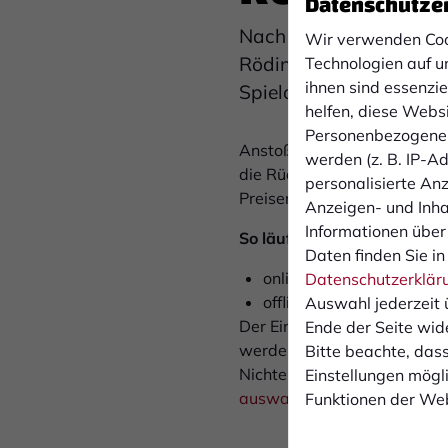
Datenschutze
Nach der Länderspielpa
Wir verwenden Coo
Rödinghausen. Der FCB 
Technologien auf u
ihnen sind essenzi
Spielort.
helfen, diese Webs
Personenbezogene 
Anstoß der Partie ist am Sa
werden (z. B. IP-Adr
die Rückfahrt erfolgt gegen
personalisierte An
Preisen.
Anzeigen- und Inh
Informationen über
So läuft die Anmeldung:
Daten finden Sie in
online über unser
Anmeld
Datenschutzerklär
offline zu den
Öffnungsze
Auswahl jederzeit 
Der Einlass ist nur für den 
Ende der Seite wid
werden, die unabgemeldet n
Bitte beachte, dass
Nichterscheinen zu erheben.
Einstellungen mögli
auswaertsfahrten@1fcboch
Funktionen der Web