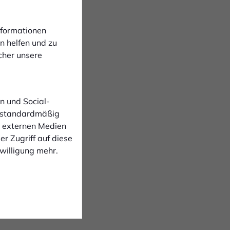
Informationen
von Fanutensilien des
n helfen und zu
cher unsere
n und Social-
 standardmäßig
n externen Medien
r Zugriff auf diese
nwilligung mehr.