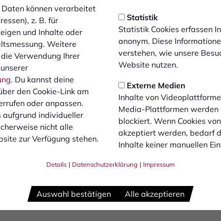
Daten können verarbeitet
Statistik
essen), z. B. für
Statistik Cookies erfassen 
zeigen und Inhalte oder
lock nicht angeboten. Auf der Haupttribüne ist das Tragen 
anonym. Diese Informatione
altsmessung. Weitere
verstehen, wie unsere Besu
 die Verwendung Ihrer
Website nutzen.
 unserer
ung
. Du kannst deine
Externe Medien
über den Cookie-Link am
Inhalte von Videoplattforme
errufen oder anpassen.
 1,5 Meter Stocklänge mit Plastik-Leerrohr
Media-Plattformen werden
 aufgrund individueller
eter Stocklänge
blockiert. Wenn Cookies vo
cherweise nicht alle
z Ersatzakkus
akzeptiert werden, bedarf de
site zur Verfügung stehen.
der einsehbar inkl. einem Satz Trommelstöcke je Trommel
Inhalte keiner manuellen Ei
er Stocklänge mit Plastik-Leerrohr
Details
|
Datenschutzerklärung
|
Impressum
Auswahl bestätigen
Alle akzeptieren