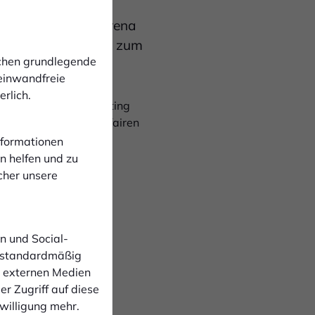
tiert in der IMS-Arena
ostenfreie Anreise zum
ichen grundlegende
 einwandfreie
rlich.
 für 17:15 Uhr am Hünting
gekühlte Getränke zu fairen
Informationen
n helfen und zu
cher unsere
n und Social-
 standardmäßig
cht von Fans blockiert
n externen Medien
Gebühr von 10€ bei
r Zugriff auf diese
 an
nwilligung mehr.