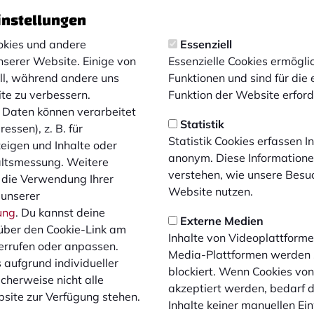
instellungen
 Regionalliga West steht an: Der 1. FC Bocholt gas
elbert. Der FCB ermöglicht seinen Anhängern die k
kies und andere
Essenziell
nserer Website. Einige von
Essenzielle Cookies ermögl
ell, während andere uns
Funktionen und sind für die
ite zu verbessern.
Funktion der Website erforde
nnerstag, den 25. September um 19:30 Uhr. Die Abfahrt ist
Daten können verarbeitet
lgt gegen 22:00 Uhr aus Velbert. An Bord erwarten die Fans 
Statistik
essen), z. B. für
Statistik Cookies erfassen 
zeigen und Inhalte oder
anonym. Diese Informatione
altsmessung. Weitere
verstehen, wie unsere Besu
 die Verwendung Ihrer
Website nutzen.
eformular
 unserer
iten der Geschäftsstelle
ung
. Du kannst deine
Externe Medien
über den Cookie-Link am
Inhalte von Videoplattforme
errufen oder anpassen.
Media-Plattformen werden
Bus gültig, der auf dem Ticket angegeben ist. Damit Plätze ni
 aufgrund individueller
blockiert. Wenn Cookies vo
icht erscheinen, behält sich der Verein vor, eine No-Show-
cherweise nicht alle
akzeptiert werden, bedarf de
 Eine Abmeldung ist bis zu 12 Stunden vor Abfahrt per Mail
site zur Verfügung stehen.
Inhalte keiner manuellen Ei
olt.de
möglich.