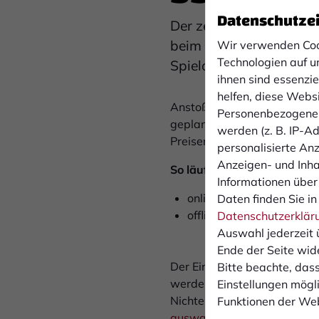
Datenschutze
Der zehnte Spieltag der
beim Aufsteiger SSVg V
Wir verwenden Coo
Technologien auf u
Spielort.
ihnen sind essenzi
helfen, diese Webs
Anstoß der Partie ist am Do
Personenbezogene 
geplant, die Rückfahrt erfo
werden (z. B. IP-Adr
Preisen.
personalisierte An
Anzeigen- und Inh
So läuft die Anmeldung:
Informationen über
online über unser
Anmeld
Daten finden Sie in
offline zu den
Öffnungsze
Datenschutzerklär
Auswahl jederzeit 
Ende der Seite wid
Der Einlass ist nur für den 
Bitte beachte, dass
werden, die unabgemeldet n
Einstellungen mögli
Nichterscheinen zu erheben.
Funktionen der Web
auswaertsfahrten@1fcboch