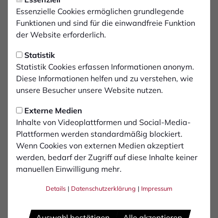
Dienstag, 19.08.2025 09:00 Uhr
Im Pokalspiel zur DJK/SF
Essenzielle Cookies ermöglichen grundlegende
Funktionen und sind für die einwandfreie Funktion
Katernberg
der Website erforderlich.
Statistik
Der FCB ist am Mittwochabend um 19:30 Uhr
Statistik Cookies erfassen Informationen anonym.
in der ersten Runde des Niederrheinpokals
Diese Informationen helfen und zu verstehen, wie
beim DJK/SF Katernberg gefordert. Alle Infos
unsere Besucher unsere Website nutzen.
für mitreisende Fans.
Externe Medien
Anfahrt
Inhalte von Videoplattformen und Social-Media-
Plattformen werden standardmäßig blockiert.
Die Adresse für den Gästeparkplatz lautet:
Wenn Cookies von externen Medien akzeptiert
Bolsterbaum, 45327 Essen. Der Parkplatz befindet sich
werden, bedarf der Zugriff auf diese Inhalte keiner
zwischen Hausnummer 93 und 95.
manuellen Einwilligung mehr.
Stadionöffnung und Eintrittspreise
Details
|
Datenschutzerklärung
|
Impressum
Die Tore des Stadions öffnen um 17:00 Uhr. Folgende
Eintrittspreise erwarten euch:
Auswahl bestätigen
Alle akzeptieren