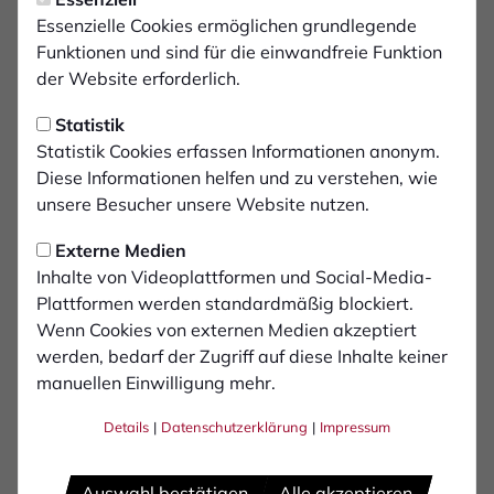
Montag, 04.08.2025 19:30 Uhr
Anmeldung zur
Essenzielle Cookies ermöglichen grundlegende
Funktionen und sind für die einwandfreie Funktion
Auswärtsfahrt nach
der Website erforderlich.
Düsseldorf
Statistik
Statistik Cookies erfassen Informationen anonym.
Am vierten Spieltag reist der 1. FC Bocholt
Diese Informationen helfen und zu verstehen, wie
auswärts zum Flinger Broich. Für seine
unsere Besucher unsere Website nutzen.
Anhänger stellt der FCB erneut kostenfreie
Externe Medien
Busse.
Inhalte von Videoplattformen und Social-Media-
Plattformen werden standardmäßig blockiert.
Anstoß der Partie gegen Fortuna Düsseldorf II
Wenn Cookies von externen Medien akzeptiert
werden, bedarf der Zugriff auf diese Inhalte keiner
ist am Samstag, den 16. August um 14:00
manuellen Einwilligung mehr.
Uhr. Die Abfahrt ist für 11:15 Uhr am Hünting
geplant, die Rückfahrt erfolgt gegen 16:30 Uhr
Details
|
Datenschutzerklärung
|
Impressum
aus Düsseldorf. An Bord erwarten die Fans
gekühlte Getränke zu fairen Preisen.
Auswahl bestätigen
Alle akzeptieren