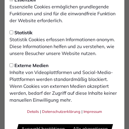
Mittwoch, 30.07.2025 11:26 Uhr
Einladung zum ersten
Essenzielle Cookies ermöglichen grundlegende
Funktionen und sind für die einwandfreie Funktion
Fandialog
der Website erforderlich.
Statistik
Liebe Fans,
Statistik Cookies erfassen Informationen anonym.
vor uns liegt eine spannende Saison, die wir so
Diese Informationen helfen und zu verstehen, wie
erfolgreich wie möglich gestalten wollen und auf die wir
unsere Besucher unsere Website nutzen.
hart hingearbeitet haben in der Vorbereitung. Für den
Erfolg brauchen wir jeden einzelnen Fan. Wir wollen
Externe Medien
künftig näher zusammenrücken – als Fans, als
Inhalte von Videoplattformen und Social-Media-
Gemeinschaft, als Verein.
Plattformen werden standardmäßig blockiert.
Wenn Cookies von externen Medien akzeptiert
Deshalb laden wir euch ein zum erster Fandialog, der
werden, bedarf der Zugriff auf diese Inhalte keiner
am 14. August um 17:30 Uhr im Clubheim stattfindet.
manuellen Einwilligung mehr.
Eingeladen sind alle Fans des 1. FC Bocholt. Künftig
wollen wir uns im regelmäßigen Rhythmus treffen, um
Details
|
Datenschutzerklärung
|
Impressum
gemeinsam ins Gespräch zu kommen.
Auswahl bestätigen
Alle akzeptieren