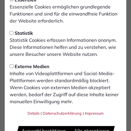
Mittwoch, 30.04.2025 09:49 Uhr
Im Stadion Niederrhein
Essenzielle Cookies ermöglichen grundlegende
Funktionen und sind für die einwandfreie Funktion
gegen Rot-Weiß
der Website erforderlich.
Oberhausen
Statistik
Statistik Cookies erfassen Informationen anonym.
Am Samstag trifft der 1. FC Bocholt auf Rot-
Diese Informationen helfen und zu verstehen, wie
Weiß Oberhausen. Anstoß im Stadion
unsere Besucher unsere Website nutzen.
Niederrhein ist um 14 Uhr.
Externe Medien
Inhalte von Videoplattformen und Social-Media-
Anreise mit dem Auto
erfolgt über die Adresse: Max-
Plattformen werden standardmäßig blockiert.
Eyth-Straße 62, 46149 Oberhausen.
Wenn Cookies von externen Medien akzeptiert
werden, bedarf der Zugriff auf diese Inhalte keiner
Anreise mit dem Reisebus
gestaltet sich einfacher.
manuellen Einwilligung mehr.
Busse halten dann auf dem Seitenstreifen der Konrad-
Adenauer-Allee am Abgang zum Fußweg zur
Details
|
Datenschutzerklärung
|
Impressum
Kanalkurve. Im Normalfall können die Busse dort auch
die ganze Spieldauer über parken. In der Regel erfolgt
Auswahl bestätigen
Alle akzeptieren