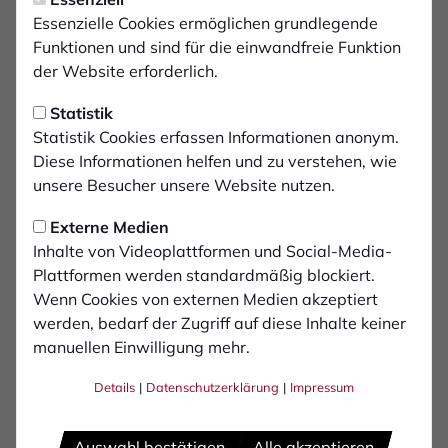
Mittwoch, 02.04.2025 13:41 Uhr
Mit über 1.000 Bocholtern
Essenzielle Cookies ermöglichen grundlegende
Funktionen und sind für die einwandfreie Funktion
nach Duisburg
der Website erforderlich.
Statistik
Der 1. FC Bocholt ist am Freitagabend (04.04.)
Statistik Cookies erfassen Informationen anonym.
in der Schauinsland-Reisen-Arena gegen den
Diese Informationen helfen und zu verstehen, wie
MSV Duisburg gefordert. Anstoß der Partie ist
unsere Besucher unsere Website nutzen.
um 19:30 Uhr. Dabei wird das Bocholter Team
von über 1.000 Fans begleitet, die unter
Externe Medien
Inhalte von Videoplattformen und Social-Media-
anderem in elf Bussen anreisen. Alle Infos zur
Plattformen werden standardmäßig blockiert.
Partie in den Fan-Infos.
Wenn Cookies von externen Medien akzeptiert
werden, bedarf der Zugriff auf diese Inhalte keiner
Mit Stand Mittwochvormittag hatten sich bereits 1.026
manuellen Einwilligung mehr.
Fans ein Ticket für den Gäste-Bereich gesichert.
Details
|
Datenschutzerklärung
|
Impressum
Insgesamt werden zum Spiel gegen den Tabellenführer,
bei dem einige ehemalige FCB-Akteure unter Vertrag
stehen, über 15.000 Fans erwartet. Aus Bocholt
Auswahl bestätigen
Alle akzeptieren