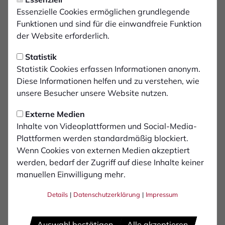
Mittwoch, 12.03.2025 18:30 Uhr
Ticketvorverkauf für
Essenzielle Cookies ermöglichen grundlegende
Funktionen und sind für die einwandfreie Funktion
Wuppertaler SV startet am
der Website erforderlich.
20. März
Statistik
Statistik Cookies erfassen Informationen anonym.
Am 29. März um 14 Uhr empfängt der 1. FC
Diese Informationen helfen und zu verstehen, wie
Bocholt im Stadion am Hünting den
unsere Besucher unsere Website nutzen.
Wuppertaler SV. Der Vorverkauf für das Match
Externe Medien
gegen den Traditionsclub startet bereits in der
Inhalte von Videoplattformen und Social-Media-
kommenden Woche.
Plattformen werden standardmäßig blockiert.
Wenn Cookies von externen Medien akzeptiert
werden, bedarf der Zugriff auf diese Inhalte keiner
Wegen der Einstufung als Sicherheitsspiel kann es zwar
manuellen Einwilligung mehr.
keinen freien Online-Vorverkauf für die Partie geben.
Dennoch bietet der 1. FC Bocholt erstmals die
Details
|
Datenschutzerklärung
|
Impressum
Möglichkeit des exklusiven Online-Vorverkaufs für
Mitglieder und Dauerkarteninhaber. Dieser startet am
Donnerstag, den 20. März, ab 17 Uhr. Zeitgleich
Auswahl bestätigen
Alle akzeptieren