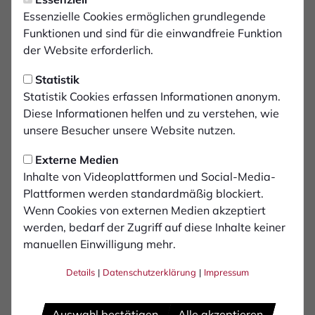
Freitag, 28.02.2025 07:00 Uhr
Fan-Infos zum Spiel in
Essenzielle Cookies ermöglichen grundlegende
Funktionen und sind für die einwandfreie Funktion
Düren
der Website erforderlich.
Statistik
Am Samstag (01.03) ist der 1. FC Bocholt
Statistik Cookies erfassen Informationen anonym.
auswärts im Einsatz! Auf der Westkampfbahn
Diese Informationen helfen und zu verstehen, wie
trifft das Team auf den 1. FC Düren. Anstoß
unsere Besucher unsere Website nutzen.
der Partie ist um 14 Uhr.
Externe Medien
Inhalte von Videoplattformen und Social-Media-
Der Gästeparkplatz befindet sich auf der Papiermühle
Plattformen werden standardmäßig blockiert.
67, 52349 Düren von dort sind es 400 Meter bis zum
Wenn Cookies von externen Medien akzeptiert
Stadion. Die Fanbusse können direkt vor dem
werden, bedarf der Zugriff auf diese Inhalte keiner
Gästeblock zum Ein- und Austieg halten und dann auf
manuellen Einwilligung mehr.
der Mariaweilerstraße 61, 52349 Düren parken.
Unterwegs ist ein Fanbus der Brigade Bocholt.
Details
|
Datenschutzerklärung
|
Impressum
Folgende Preise gelten für das Spiel:
Auswahl bestätigen
Alle akzeptieren