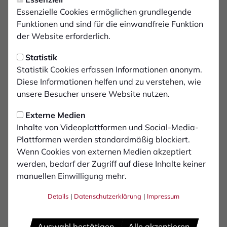
Donnerstag, 16.01.2025 19:12 Uhr
In Ostfriesland gegen
Essenzielle Cookies ermöglichen grundlegende
Funktionen und sind für die einwandfreie Funktion
Kickers Emden
der Website erforderlich.
Statistik
Ein langer Anfahrtsweg steht für den FCB am
Statistik Cookies erfassen Informationen anonym.
Samstag bevor: Das Testspiel gegen Nord-
Diese Informationen helfen und zu verstehen, wie
Regionalligist Kickers Emden findet im 236km
unsere Besucher unsere Website nutzen.
entfernten Ostfriesland-Stadion statt.
Nachfolgend alle Informationen für
Externe Medien
Inhalte von Videoplattformen und Social-Media-
mitreisende Fans. Es ist nach dem Test im
Plattformen werden standardmäßig blockiert.
Sommer (4:1-Sieg für den FCB) bereits das
Wenn Cookies von externen Medien akzeptiert
zweite Aufeinandertreffen in der laufenden
werden, bedarf der Zugriff auf diese Inhalte keiner
Saison.
manuellen Einwilligung mehr.
Details
|
Datenschutzerklärung
|
Impressum
Die Ausfahrt A31 (3) Emden-Mitte nehmen, dann links
auf die Auricher Straße Richtung Emden-
Zentrum/Mitte. Nach 1km rechts abbiegen auf
Auswahl bestätigen
Alle akzeptieren