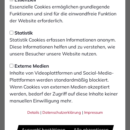
Zweite sammelt weitere Big
Essenzielle Cookies ermöglichen grundlegende
Points
Funktionen und sind für die einwandfreie Funktion
der Website erforderlich.
In der Bezirksliga hat der 1. FC Bocholt gegen
Statistik
Rheinland Hamborn einen verdienten Sieg
Statistik Cookies erfassen Informationen anonym.
eingefahren. Nach 90 Minuten stand ein 4:2 für
Diese Informationen helfen und zu verstehen, wie
das Team von Coach Niko Laukötter.
unsere Besucher unsere Website nutzen.
Externe Medien
„Das war ein verdienter Sieg mit teilweise richtig
Inhalte von Videoplattformen und Social-Media-
schönen Toren“, freute sich Laukötter nach der Partie.
Plattformen werden standardmäßig blockiert.
Nur die Chancenverwertung bemängelte er: „Wir
Wenn Cookies von externen Medien akzeptiert
hätten den Sack schon eher zumachen können.“
werden, bedarf der Zugriff auf diese Inhalte keiner
Trotzdem sei das ein schöner Sieg gegen den
manuellen Einwilligung mehr.
Tabellenfünften.
Details
|
Datenschutzerklärung
|
Impressum
Der Führungstreffer fiel nach einer von Lars Bleker
getretenen Ecke. Winter-Neuzugang Ricardo Ribeiro
Auswahl bestätigen
Alle akzeptieren