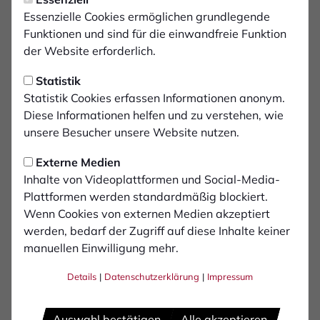
Mittwoch, 21.08.2024 14:10 Uhr
1. FC Bocholt zieht 2.
Essenzielle Cookies ermöglichen grundlegende
Funktionen und sind für die einwandfreie Funktion
Mannschaft zurück
der Website erforderlich.
Statistik
Der 1. FC Bocholt wird seine 2. Mannschaft
Statistik Cookies erfassen Informationen anonym.
aus der Kreisliga A zurückziehen. Die
Diese Informationen helfen und zu verstehen, wie
Mannschaft steht damit als erster Absteiger in
unsere Besucher unsere Website nutzen.
die Kreisliga B fest. Der Grund sind massive
Personalprobleme, die sich in den
Externe Medien
Inhalte von Videoplattformen und Social-Media-
vergangenen Wochen und Monaten sogar
Plattformen werden standardmäßig blockiert.
noch verstärkt haben.
Wenn Cookies von externen Medien akzeptiert
werden, bedarf der Zugriff auf diese Inhalte keiner
Schon zum ersten Meisterschaftsspiel gegen den SV
manuellen Einwilligung mehr.
Spellen konnte das Team von Trainer Nikolay Gloutchev
Details
|
Datenschutzerklärung
|
Impressum
am vergangenen Wochenende nicht antreten. Nun also
der komplette Rückzug der 2. Mannschaft.
Auswahl bestätigen
Alle akzeptieren