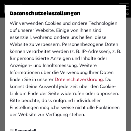
Datenschutzeinstellungen
Menü
Wir verwenden Cookies und andere Technologien
Regionalliga West , 8. Spieltag
auf unserer Website. Einige von ihnen sind
1:1
essenziell, während andere uns helfen, diese
Website zu verbessern. Personenbezogene Daten
Fortuna Köln
1. FC Bocholt 1900 e. V.
(0:1)
können verarbeitet werden (z. B. IP-Adressen), z. B.
1. Mannschaft
1. Mannschaft
für personalisierte Anzeigen und Inhalte oder
Anzeigen- und Inhaltsmessung. Weitere
Informationen über die Verwendung Ihrer Daten
Übersicht
Liveticker
Aufstellung
finden Sie in unserer
Datenschutzerklärung
. Du
kannst deine Auswahl jederzeit über den Cookie-
Infos zum Spiel
Link am Ende der Seite widerrufen oder anpassen.
Bitte beachte, dass aufgrund individueller
Einstellungen möglicherweise nicht alle Funktionen
Schiedsrichter:
der Website zur Verfügung stehen.
Nils Hasse
Essenziell