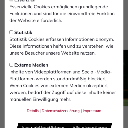
Assistent 1:
Essenzielle Cookies ermöglichen grundlegende
Lars Bramkamp
Funktionen und sind für die einwandfreie Funktion
der Website erforderlich.
Assistent 2:
Henry Schröder
Statistik
Statistik Cookies erfassen Informationen anonym.
Fotostrecke
Diese Informationen helfen und zu verstehen, wie
unsere Besucher unsere Website nutzen.
Externe Medien
Inhalte von Videoplattformen und Social-Media-
Plattformen werden standardmäßig blockiert.
Wenn Cookies von externen Medien akzeptiert
werden, bedarf der Zugriff auf diese Inhalte keiner
manuellen Einwilligung mehr.
Details
|
Datenschutzerklärung
|
Impressum
Auswahl bestätigen
Alle akzeptieren