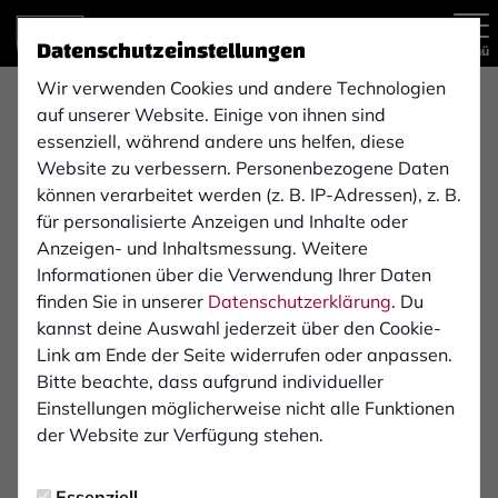
Datenschutzeinstellungen
Menü
Wir verwenden Cookies und andere Technologien
Regionalliga West , 5. Spieltag
auf unserer Website. Einige von ihnen sind
0:0
essenziell, während andere uns helfen, diese
Website zu verbessern. Personenbezogene Daten
SC Paderborn 07
1. FC Bocholt
(0:0)
können verarbeitet werden (z. B. IP-Adressen), z. B.
2. Mannschaft
1. Mannschaft
für personalisierte Anzeigen und Inhalte oder
Anzeigen- und Inhaltsmessung. Weitere
Informationen über die Verwendung Ihrer Daten
Übersicht
Liveticker
Aufstellung
finden Sie in unserer
Datenschutzerklärung
. Du
kannst deine Auswahl jederzeit über den Cookie-
Infos zum Spiel
Link am Ende der Seite widerrufen oder anpassen.
Bitte beachte, dass aufgrund individueller
Einstellungen möglicherweise nicht alle Funktionen
Schiedsrichter:
der Website zur Verfügung stehen.
Thibaut Scheer
Essenziell