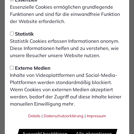
Assistent 1:
Essenzielle Cookies ermöglichen grundlegende
Lukas Luthe
Funktionen und sind für die einwandfreie Funktion
der Website erforderlich.
Assistentin 2:
Dr. Isabel Steinke
Statistik
Statistik Cookies erfassen Informationen anonym.
Diese Informationen helfen und zu verstehen, wie
Zuschauer:
unsere Besucher unsere Website nutzen.
2065
Externe Medien
Inhalte von Videoplattformen und Social-Media-
Plattformen werden standardmäßig blockiert.
Wenn Cookies von externen Medien akzeptiert
werden, bedarf der Zugriff auf diese Inhalte keiner
manuellen Einwilligung mehr.
Details
|
Datenschutzerklärung
|
Impressum
Auswahl bestätigen
Alle akzeptieren