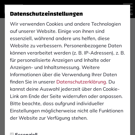
Datenschutzeinstellungen
Menü
Wir verwenden Cookies und andere Technologien
Kreisliga
auf unserer Website. Einige von ihnen sind
essenziell, während andere uns helfen, diese
5:2
Website zu verbessern. Personenbezogene Daten
SC TuB Mussum
1. FC Bocholt 1900 e. V.
können verarbeitet werden (z. B. IP-Adressen), z. B.
Ü-32
Ü32 Senioren
für personalisierte Anzeigen und Inhalte oder
Anzeigen- und Inhaltsmessung. Weitere
Informationen über die Verwendung Ihrer Daten
finden Sie in unserer
Datenschutzerklärung
. Du
Spielort
kannst deine Auswahl jederzeit über den Cookie-
Link am Ende der Seite widerrufen oder anpassen.
Nebenplatz (Schule)
Bitte beachte, dass aufgrund individueller
Alfred-Flender-Straße 215
Einstellungen möglicherweise nicht alle Funktionen
46395 Bocholt-Mussum
der Website zur Verfügung stehen.
Wegbeschreibung
Essenziell