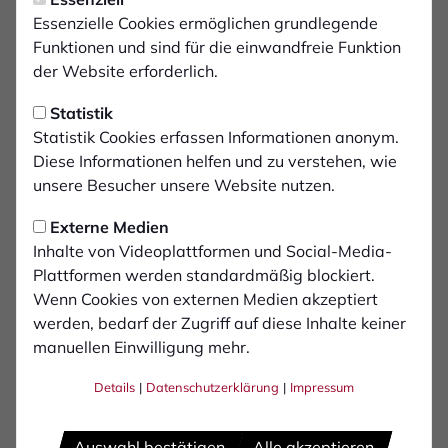
Essenzielle Cookies ermöglichen grundlegende
Funktionen und sind für die einwandfreie Funktion
der Website erforderlich.
Statistik
PROFIS
Statistik Cookies erfassen Informationen anonym.
Wegen Hitze:
Diese Informationen helfen und zu verstehen, wie
unsere Besucher unsere Website nutzen.
Benefizspiel in Marbeck
Externe Medien
abgesagt
Inhalte von Videoplattformen und Social-Media-
Plattformen werden standardmäßig blockiert.
Die Partie des 1. FC Bocholt beim FC Marbeck wird
Wenn Cookies von externen Medien akzeptiert
zu einem späteren Zeitpunkt nachgeholt.
werden, bedarf der Zugriff auf diese Inhalte keiner
manuellen Einwilligung mehr.
zum Artikel
Details
|
Datenschutzerklärung
|
Impressum
Auswahl bestätigen
Alle akzeptieren