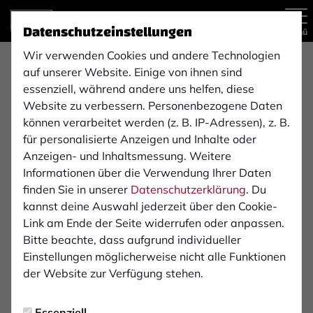
Datenschutzeinstellungen
Menü
Wir verwenden Cookies und andere Technologien
27.06.2026, 14:00 Uhr
Testspiel
auf unserer Website. Einige von ihnen sind
essenziell, während andere uns helfen, diese
Website zu verbessern. Personenbezogene Daten
Spielausfall
FC Marbeck
1. FC Bocholt 1900 e. V.
können verarbeitet werden (z. B. IP-Adressen), z. B.
1. Mannschaft
1. Mannschaft
für personalisierte Anzeigen und Inhalte oder
Anzeigen- und Inhaltsmessung. Weitere
Informationen über die Verwendung Ihrer Daten
finden Sie in unserer
Datenschutzerklärung
. Du
kannst deine Auswahl jederzeit über den Cookie-
Link am Ende der Seite widerrufen oder anpassen.
Bitte beachte, dass aufgrund individueller
Einstellungen möglicherweise nicht alle Funktionen
der Website zur Verfügung stehen.
Essenziell