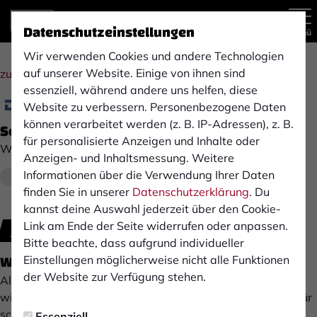
Datenschutzeinstellungen
Menü
Wir verwenden Cookies und andere Technologien
auf unserer Website. Einige von ihnen sind
zur Übersicht
essenziell, während andere uns helfen, diese
Website zu verbessern. Personenbezogene Daten
können verarbeitet werden (z. B. IP-Adressen), z. B.
Servicetechniker/-in
für personalisierte Anzeigen und Inhalte oder
Waagen Döhrn GmbH & Co. KG
Anzeigen- und Inhaltsmessung. Weitere
Informationen über die Verwendung Ihrer Daten
Ab sofort
Wesel
Vollzeit
finden Sie in unserer
Datenschutzerklärung
. Du
kannst deine Auswahl jederzeit über den Cookie-
Link am Ende der Seite widerrufen oder anpassen.
Jetzt bewerben
Bitte beachte, dass aufgrund individueller
Waagen Döhrn GmbH & Co. KG
Einstellungen möglicherweise nicht alle Funktionen
der Website zur Verfügung stehen.
Als Familienunternehmen in der 4. Generation ist es uns
wichtig, dass du dich wohl fühlst und gerne arbeitest, dafür
schaffen wir ein Arbeitsumfeld in dem dies möglich ist.
Essenziell