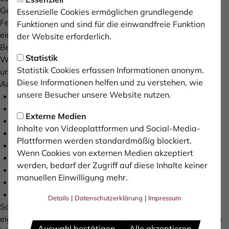
Gemeinsame Aktivitäten sind uns wichtig: Grillen nach
Essenzielle Cookies ermöglichen grundlegende
Feierabend, Ausflüge ins Sauerland oder zum Segeln oder
Funktionen und sind für die einwandfreie Funktion
ein Besuch beim Xantener Oktoberfest sind nur einige
der Website erforderlich.
Beispiele dafür.
Statistik
Wir machen das mit den Waagen – warum ist das ein Job
Statistik Cookies erfassen Informationen anonym.
und was kann man überhaupt alles wiegen?
Diese Informationen helfen und zu verstehen, wie
Auf unseren Waagen wird nahezu alles verwogen …
unsere Besucher unsere Website nutzen.
- Das Obst und Gemüse auf dem Wochenmarkt
- Tiere in Zoos, z.B. Schildkröten im Zoo Saarbrücken
Externe Medien
- Recyclingmaterial auf Wertstoffhöfen
Inhalte von Videoplattformen und Social-Media-
Sand und Kies in Kiesgruben
Plattformen werden standardmäßig blockiert.
Das Futter in Versuchsställen von Kühen
Wenn Cookies von externen Medien akzeptiert
Stahl in der Schwerindustrie
werden, bedarf der Zugriff auf diese Inhalte keiner
In der Forschung von Nahrungsergänzungsmittel
manuellen Einwilligung mehr.
Gepäck an Flughäfen
...
Details
|
Datenschutzerklärung
|
Impressum
So könnten wir noch eine ganze Weile weiter machen, da
eigentlich nahezu überall gewogen wird und genau darum
Auswahl bestätigen
Alle akzeptieren