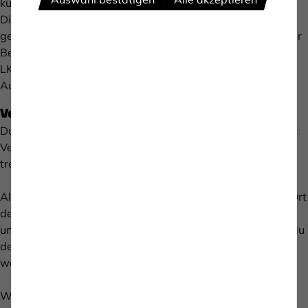
kümmern wir uns.
Die Waagen werden gewartet, repariert, verkauft und
geeicht und da sind wir gefragt. Unser Schwerpunkt ist der
Bereich der Fahrzeugwaagen, also die Verwiegung von
LKWs. Hierbei haben wir uns spezialisiert auf die
Automatisierung dieses Prozesses.
Verantwortung und Teamarbeit?
Du arbeitest gerne im Team, aber übernimmst auch selbst
Verantwortung und möchtest eigene Entscheidungen
treffen? Dann bist du bei uns richtig!
Als Servicetechnikerin und Servicetechniker triffst du vor Ort
deine eigenen Entscheidungen und kommunizierst mit
unseren Kunden. Und wenn du mal eine Frage hast, rufst du
deine Teamkollegen an und dir wird unkompliziert
weitergeholfen. Das Erwarten wir auch von dir.
Was solltest du mitbringen?