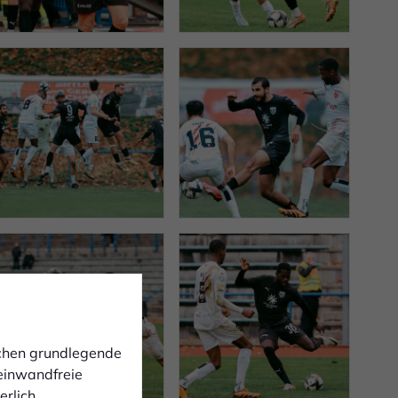
ichen grundlegende
 einwandfreie
rlich.