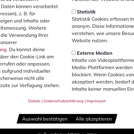
Daten können verarbeitet
Statistik
essen), z. B. für
Statistik Cookies erfassen 
zeigen und Inhalte oder
anonym. Diese Informatione
altsmessung. Weitere
verstehen, wie unsere Besu
 die Verwendung Ihrer
Website nutzen.
 unserer
ung
. Du kannst deine
Externe Medien
über den Cookie-Link am
Inhalte von Videoplattforme
errufen oder anpassen.
Media-Plattformen werden
 aufgrund individueller
blockiert. Wenn Cookies vo
cherweise nicht alle
akzeptiert werden, bedarf de
site zur Verfügung stehen.
Inhalte keiner manuellen Ei
Details
|
Datenschutzerklärung
|
Impressum
Auswahl bestätigen
Alle akzeptieren