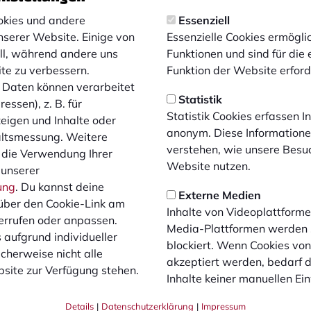
kies und andere
Essenziell
nserer Website. Einige von
Essenzielle Cookies ermögl
ell, während andere uns
Funktionen und sind für die
ite zu verbessern.
Funktion der Website erforde
Daten können verarbeitet
Statistik
essen), z. B. für
Statistik Cookies erfassen 
zeigen und Inhalte oder
anonym. Diese Informatione
altsmessung. Weitere
verstehen, wie unsere Besu
 die Verwendung Ihrer
Website nutzen.
 unserer
ung
. Du kannst deine
Externe Medien
über den Cookie-Link am
Inhalte von Videoplattforme
errufen oder anpassen.
Media-Plattformen werden
 aufgrund individueller
blockiert. Wenn Cookies vo
cherweise nicht alle
akzeptiert werden, bedarf de
site zur Verfügung stehen.
Inhalte keiner manuellen Ei
Details
|
Datenschutzerklärung
|
Impressum