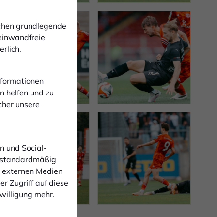
ichen grundlegende
 einwandfreie
rlich.
Informationen
n helfen und zu
cher unsere
n und Social-
 standardmäßig
n externen Medien
r Zugriff auf diese
nwilligung mehr.